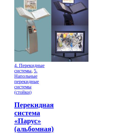
4. Перекидные
системы
,
5.
Напольные
перекидные
системы
(стойки)
Перекидная
система
«Парус»
(альбомная)