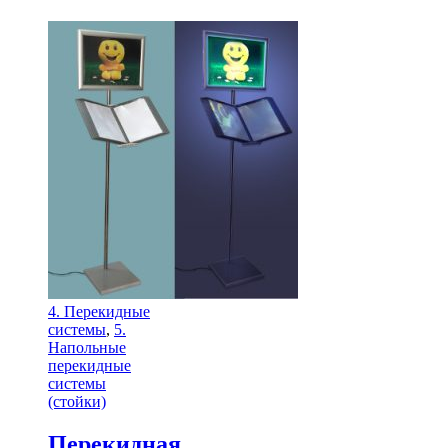
4. Перекидные
системы
,
5.
Напольные
перекидные
системы
(стойки)
Перекидная