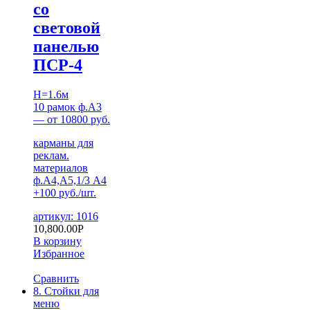
со
световой
панелью
ПСР-4
H=1.6м
10 рамок ф.А3
— от 10800 руб.
карманы для
реклам.
материалов
ф.А4,А5,1/3 А4
+100 руб./шт.
артикул: 1016
10,800.00
Р
В корзину
Избранное
Сравнить
8. Стойки для
меню