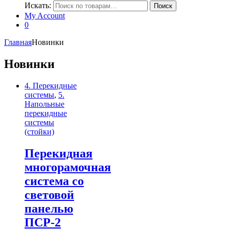
Искать:
Поиск
My Account
0
Главная
Новинки
Новинки
4. Перекидные
системы
,
5.
Напольные
перекидные
системы
(стойки)
Перекидная
многорамочная
система со
световой
панелью
ПСР-2