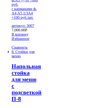
ф.А3 — от 7000
руб.
с карманами ф.
А4,А5,1/3А4
+100 руб./шт.
артикул: 3007
7,000.00
Р
В корзину
Избранное
Сравнить
8. Стойки для
меню
Напольная
стойка
для меню
с
подсветкой
П-8