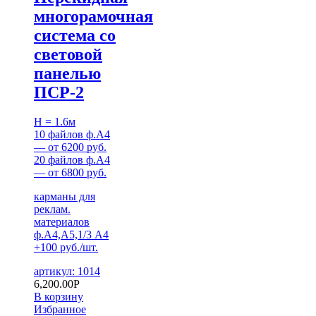
многорамочная
система со
световой
панелью
ПСР-2
H = 1.6м
10 файлов ф.А4
— от 6200 руб.
20 файлов ф.А4
— от 6800 руб.
карманы для
реклам.
материалов
ф.А4,А5,1/3 А4
+100 руб./шт.
артикул: 1014
6,200.00
Р
В корзину
Избранное