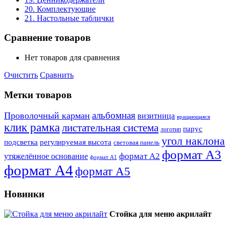
20. Комплектующие
21. Настольные таблички
Сравнение товаров
Нет товаров для сравнения
Очистить
Сравнить
Метки товаров
альбомная
Проволочный карман
визитница
вращающаяся
клик рамка
листательная система
парус
логотип
угол наклона
подсветка
регулируемая высота
световая панель
формат А3
формат А2
утяжелённое основание
формат А1
формат А4
формат А5
Новинки
Стойка для меню акрилайт