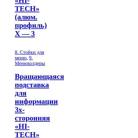
«HI-
TECH»
(алюм.
профиль)
Х — 3
8. Стойки для
меню
,
9.
Менюхолдеры
Вращающаяся
подставка
для
информации
3х-
сторонняя
«HI-
TECH»