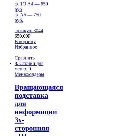
ф. 1/3 А4 — 650
руб
ф. А5 — 750
руб.
артикул: 3044
650.00
Р
В корзину
Избранное
Сравнить
8. Стойки для
меню
,
9.
Менюхолдеры
Вращающаяся
подставка
для
информации
3х-
сторонняя