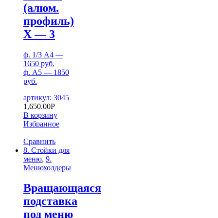
(алюм.
профиль)
Х — 3
ф. 1/3 А4 —
1650 руб.
ф. А5 — 1850
руб.
артикул: 3045
1,650.00
Р
В корзину
Избранное
Сравнить
8. Стойки для
меню
,
9.
Менюхолдеры
Вращающаяся
подставка
под меню