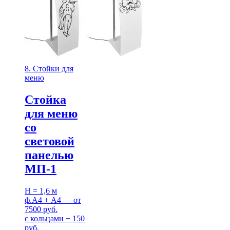
8. Стойки для
меню
Стойка
для меню
со
световой
панелью
МП-1
H = 1,6 м
ф.А4 + А4 — от
7500 руб.
с кольцами + 150
руб.