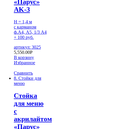
«Парус»
AK-3
H = 1,4 м
с карманом
ф.А4, А5, 1/3 А4
+ 100 руб.
артикул: 3025
5,550.00
Р
В корзину
Избранное
Сравнить
8. Стойки для
меню
Cтойка
для меню
с
акрилайтом
«Парус»