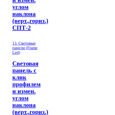
и измен.
углом
наклона
(верт.,гориз.)
СПТ-2
13. Световые
панели (Frame
Led)
Световая
панель с
клик
профилем
и измен.
углом
наклона
(верт.,гориз.)