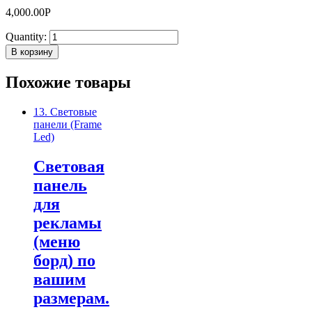
4,000.00
Р
Quantity:
В корзину
Похожие товары
13. Световые
панели (Frame
Led)
Световая
панель
для
рекламы
(меню
борд) по
вашим
размерам.