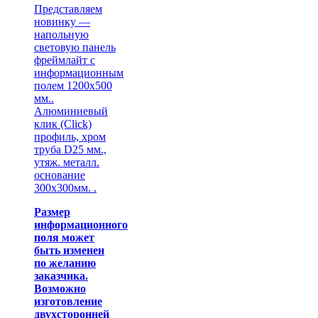
Представляем
новинку —
напольную
световую панель
фреймлайт с
информационным
полем 1200х500
мм..
Алюминиевый
клик (Click)
профиль, хром
труба D25 мм.,
утяж. металл.
основание
300х300мм. .
Размер
информационного
поля может
быть изменен
по желанию
заказчика.
Возможно
изготовление
двухсторонней