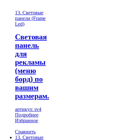
13. Световые
панели (Frame
Led)
Световая
панель
для
рекламы
(меню
борд) по
вашим
размерам.
артикул: sv4
Подробнее
Избранное
Сравнить
13. Световые