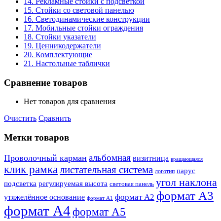
14. Рекламные стойки с подсветкой
15. Стойки со световой панелью
16. Светодинамические конструкции
17. Мобильные стойки ограждения
18. Стойки указатели
19. Ценникодержатели
20. Комплектующие
21. Настольные таблички
Сравнение товаров
Нет товаров для сравнения
Очистить
Сравнить
Метки товаров
альбомная
Проволочный карман
визитница
вращающаяся
клик рамка
листательная система
парус
логотип
угол наклона
подсветка
регулируемая высота
световая панель
формат А3
формат А2
утяжелённое основание
формат А1
формат А4
формат А5