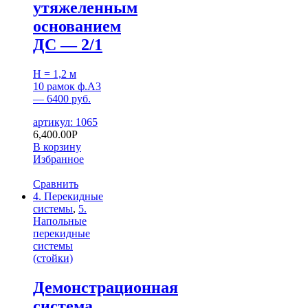
утяжеленным
основанием
ДС — 2/1
H = 1,2 м
10 рамок ф.А3
— 6400 руб.
артикул: 1065
6,400.00
Р
В корзину
Избранное
Сравнить
4. Перекидные
системы
,
5.
Напольные
перекидные
системы
(стойки)
Демонстрационная
система