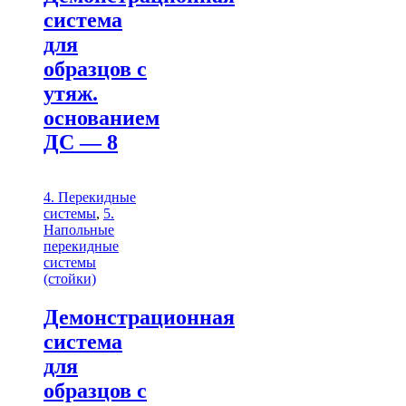
система
для
образцов с
утяж.
основанием
ДС — 8
4. Перекидные
системы
,
5.
Напольные
перекидные
системы
(стойки)
Демонстрационная
система
для
образцов с