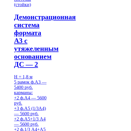
(стойки)
Демонстрационная
система
формата
А3 с
утяжеленным
основанием
ДС — 2
H = 1,8 м
5 рамок ф.А3 —
5400 руб.
карманы:
+2 ф.А4 — 5600
руб.
+3 ф.А5 (1/3А4)
— 5600 руб.
+2 ф.А5+1/3 А4
— 5600 руб.
+2 ф.1/3 А4+А5