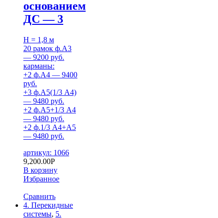
основанием
ДС — 3
H = 1,8 м
20 рамок ф.А3
— 9200 руб.
карманы:
+2 ф.А4 — 9400
руб.
+3 ф.А5(1/3 А4)
— 9480 руб.
+2 ф.А5+1/3 А4
— 9480 руб.
+2 ф.1/3 А4+А5
— 9480 руб.
артикул: 1066
9,200.00
Р
В корзину
Избранное
Сравнить
4. Перекидные
системы
,
5.