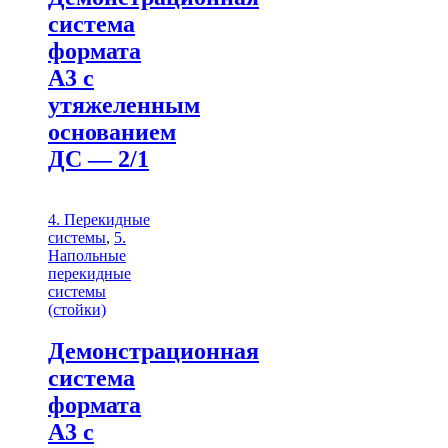
система
формата
А3 с
утяжеленным
основанием
ДС — 2/1
4. Перекидные
системы
,
5.
Напольные
перекидные
системы
(стойки)
Демонстрационная
система
формата
А3 с