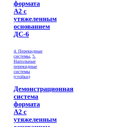
формата
А2 с
утяжеленным
основанием
ДС-6
4. Перекидные
системы
,
5.
Напольные
перекидные
системы
(стойки)
Демонстрационная
система
формата
А2 с
утяжеленным
основанием