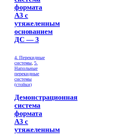
формата
А3 с
утяжеленным
основанием
ДС — 3
4. Перекидные
системы
,
5.
Напольные
перекидные
системы
(стойки)
Демонстрационная
система
формата
А3 с
утяжеленным