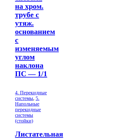
на хром.
трубе с
утяж.
основанием
с
изменяемым
углом
наклона
ПС — 1/1
4. Перекидные
системы
,
5.
Напольные
перекидные
системы
(стойки)
Листательная