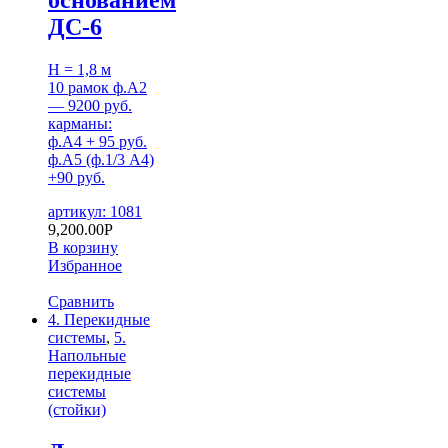
ДС-6
H = 1,8 м
10 рамок ф.А2
— 9200 руб.
карманы:
ф.А4 + 95 руб.
ф.А5 (ф.1/3 А4)
+90 руб.
артикул: 1081
9,200.00
Р
В корзину
Избранное
Сравнить
4. Перекидные
системы
,
5.
Напольные
перекидные
системы
(стойки)