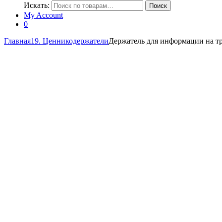
Искать:
Поиск
My Account
0
Главная
19. Ценникодержатели
Держатель для информации на т