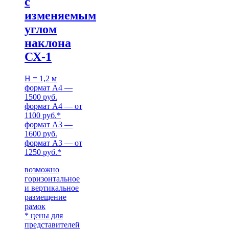
с
изменяемым
углом
наклона
СХ-1
H = 1,2 м
формат А4 —
1500 руб.
формат А4 — от
1100 руб.*
формат А3 —
1600 руб.
формат А3 — от
1250 руб.*
возможно
горизонтальное
и вертикальное
размещение
рамок
* цены для
представителей