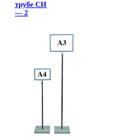
трубе СН
— 2