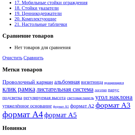
17. Мобильные стойки ограждения
18. Стойки указатели
19. Ценникодержатели
20. Комплектующие
21. Настольные таблички
Сравнение товаров
Нет товаров для сравнения
Очистить
Сравнить
Метки товаров
альбомная
Проволочный карман
визитница
вращающаяся
клик рамка
листательная система
парус
логотип
угол наклона
подсветка
регулируемая высота
световая панель
формат А3
формат А2
утяжелённое основание
формат А1
формат А4
формат А5
Новинки